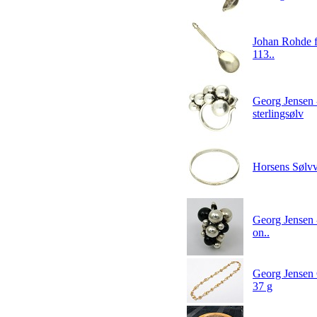
Johan Rohde f
113..
Georg Jensen -
sterlingsølv
Horsens Sølvva
Georg Jensen -
on..
Georg Jensen 
37 g