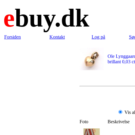
e
buy.dk
Forsiden
Kontakt
Log på
Sø
Ole Lynggaard
brillant 0,03 ct
Vis a
Foto
Beskrivelse