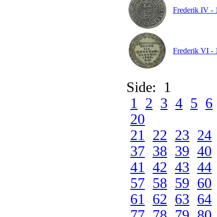
Frederik IV - 
Frederik VI - 
Side: 1
1
2
3
4
5
6
20
21
22
23
24
37
38
39
40
41
42
43
44
57
58
59
60
61
62
63
64
77
78
79
80