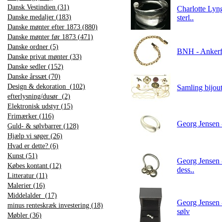
Dansk Vestindien (31)
Charlotte Lyn
Danske medaljer (183)
sterl..
Danske mønter efter 1873 (880)
Danske mønter før 1873 (471)
Danske ordner (5)
BNH - Ankerfa
Danske privat mønter (33)
Danske sedler (152)
Danske årssæt (70)
Design & dekoration (102)
Samling bijout
efterlysning/dusør (2)
Elektronisk udstyr (15)
Frimærker (116)
Georg Jensen -
Guld- & sølvbarrer (128)
Hjælp vi søger (26)
Hvad er dette? (6)
Kunst (51)
Georg Jensen -
Købes kontant (12)
dess..
Litteratur (11)
Malerier (16)
Middelalder (17)
Georg Jensen -
minus renteskræk investering (18)
sølv
Møbler (36)