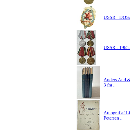
USSR - DOSA 
USSR - 1965-1
Anders And & 
3 fra ..
Autograf af L
Petersen ..