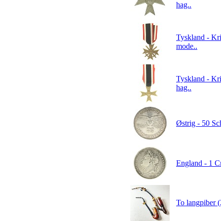
hag..
Tyskland - Kri
mode..
Tyskland - Kri
hag..
Østrig - 50 Sc
England - 1 C
To langpiber (