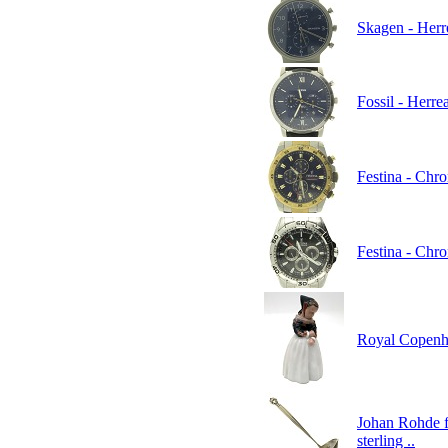
Skagen - Herr
Fossil - Herre
Festina - Chr
Festina - Chr
Royal Copenh
Johan Rohde f
sterling ..