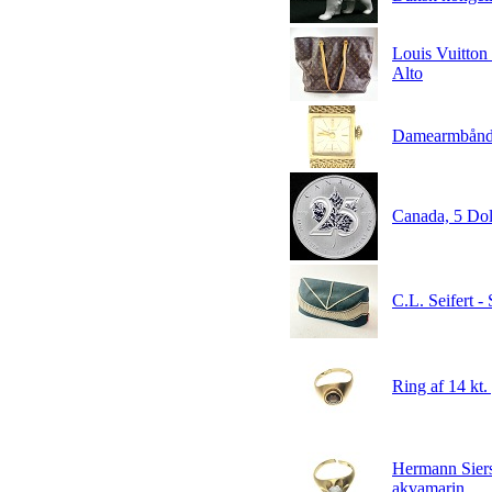
Louis Vuitton
Alto
Damearmbåndsu
Canada, 5 Doll
C.L. Seifert 
Ring af 14 kt.
Hermann Siersb
akvamarin