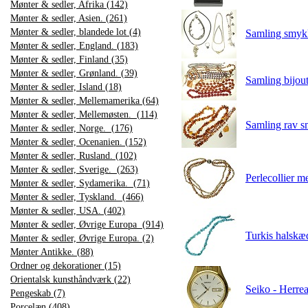
Mønter & sedler, Afrika (142)
Mønter & sedler, Asien. (261)
Mønter & sedler, blandede lot (4)
Samling smykke
Mønter & sedler, England. (183)
Mønter & sedler, Finland (35)
Mønter & sedler, Grønland. (39)
Samling bijout
Mønter & sedler, Island (18)
Mønter & sedler, Mellemamerika (64)
Mønter & sedler, Mellemøsten. (114)
Samling rav s
Mønter & sedler, Norge. (176)
Mønter & sedler, Ocenanien. (152)
Mønter & sedler, Rusland. (102)
Mønter & sedler, Sverige. (263)
Perlecollier me
Mønter & sedler, Sydamerika. (71)
Mønter & sedler, Tyskland. (466)
Mønter & sedler, USA. (402)
Mønter & sedler, Øvrige Europa (914)
Turkis halskæ
Mønter & sedler, Øvrige Europa. (2)
Mønter Antikke. (88)
Ordner og dekorationer (15)
Orientalsk kunsthåndværk (22)
Seiko - Herrea
Pengeskab (7)
Porcelæn (408)