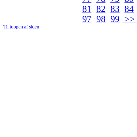
81
82
83
84
97
98
99
>> 
Til toppen af siden