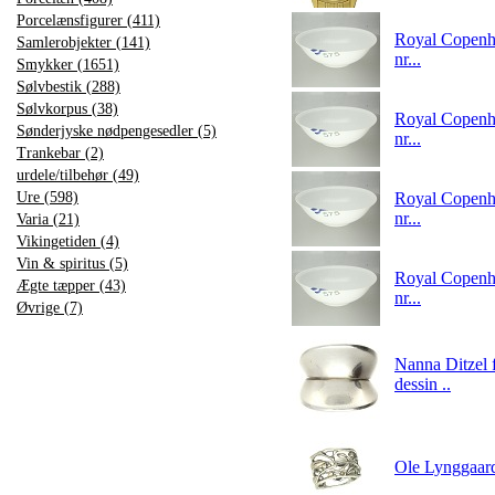
Porcelænsfigurer (411)
Royal Copenhag
Samlerobjekter (141)
nr...
Smykker (1651)
Sølvbestik (288)
Sølvkorpus (38)
Royal Copenhag
Sønderjyske nødpengesedler (5)
nr...
Trankebar (2)
urdele/tilbehør (49)
Ure (598)
Royal Copenhag
nr...
Varia (21)
Vikingetiden (4)
Vin & spiritus (5)
Royal Copenhag
Ægte tæpper (43)
nr...
Øvrige (7)
Nanna Ditzel f
dessin ..
Ole Lynggaard -