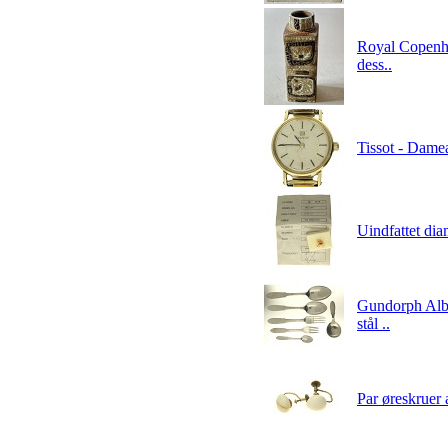
Royal Copenha
dess..
Tissot - Dame
Uindfattet dia
Gundorph Alber
stål ..
Par øreskruer 