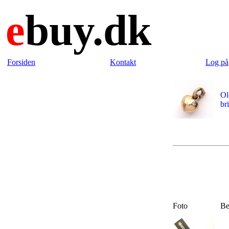
e
buy.dk
Forsiden
Kontakt
Log på
Ol
bri
Foto
Be