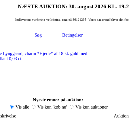
NÆSTE AUKTION: 30. august 2026
KL. 19-
Indlevering-vurdering-vejledning, ring på 86121295- Vores baggrund bliver din for
Søg
Betingelser
e Lynggaard, charm *Hjerte* af 18 kt. guld med
llant 0,03 ct.
Nyeste emner på auktion:
Vis alle
Vis kun 'køb nu'
Vis kun auktioner
skrivelse
Auktione