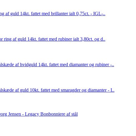
ng af guld 14kt. fattet med brillanter ialt 0,75ct. - IGL-..
or ring af guld 14kt. fattet med rubiner ialt 3,80ct. og d..
lskæde af hvidguld 14kt. fattet med diamanter og rubiner -..
lskæde af guld 10kt. fattet med smaragder og diamanter - I..
org Jensen - Legacy Bonbonniere af stål