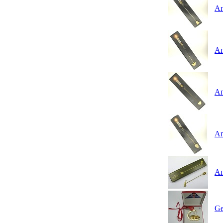
An
An
An
An
An
Ge