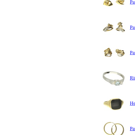
Pa
Pa
Pa
Ri
He
Pa