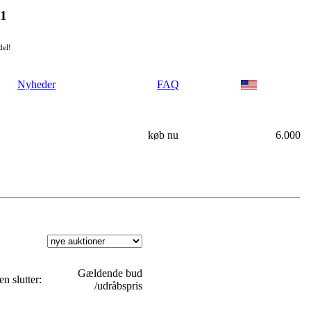
21
del!
Nyheder
FAQ
køb nu
6.000
Gældende bud
n slutter:
/udråbspris