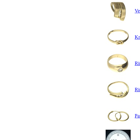
Ve
Kn
Ri
Ri
Pa