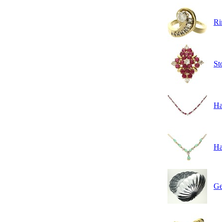
Ri
St
Ha
Ha
Ge