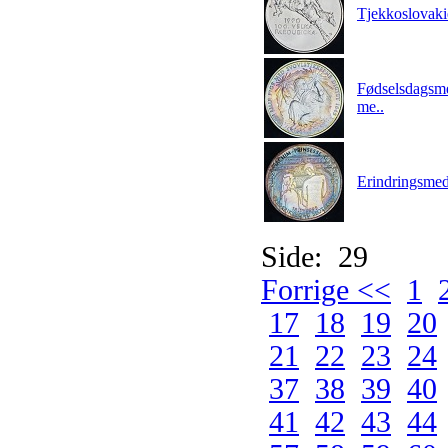
Tjekkoslovaki
Fødselsdagsme
me..
Erindringsmed
Side: 29
Forrige <<
1
17
18
19
20
21
22
23
24
37
38
39
40
41
42
43
44