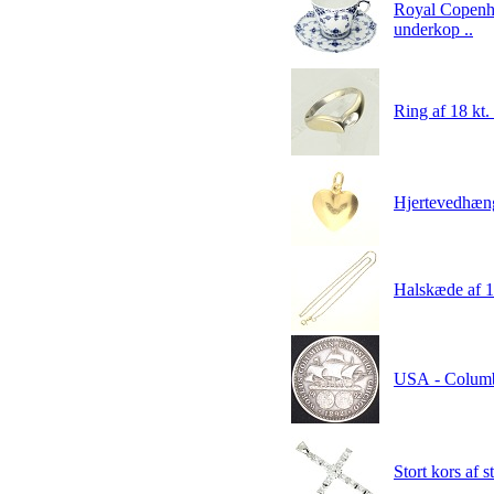
Royal Copenha
underkop ..
Ring af 18 kt.
Hjertevedhæng
Halskæde af 1
USA - Columbi
Stort kors af s