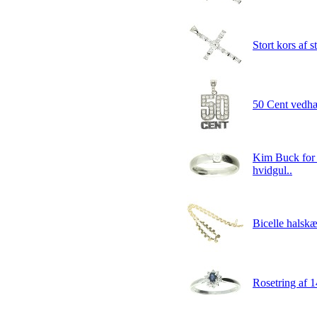
Stort kors af s
50 Cent vedhæn
Kim Buck for 
hvidgul..
Bicelle halskæ
Rosetring af 