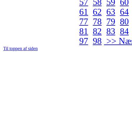
57
58
59
60
61
62
63
64
77
78
79
80
81
82
83
84
97
98
>> Næs
Til toppen af siden