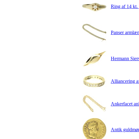
Ring af 14 kt. 
Panser armlæn
Hermann Siers
Alliancering af
Ankerfacet an
Antik guldmø