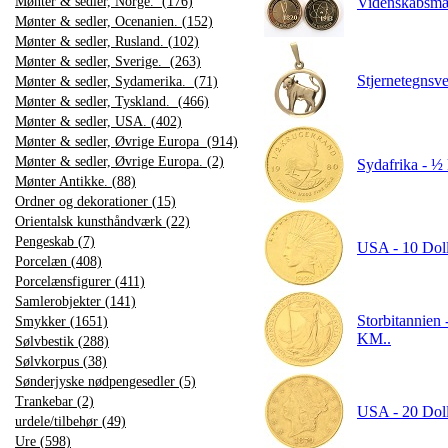
Mønter & sedler, Norge. (176)
Videnskabsmæ
Mønter & sedler, Ocenanien. (152)
Mønter & sedler, Rusland. (102)
Mønter & sedler, Sverige. (263)
Stjernetegnsv
Mønter & sedler, Sydamerika. (71)
Mønter & sedler, Tyskland. (466)
Mønter & sedler, USA. (402)
Mønter & sedler, Øvrige Europa (914)
Mønter & sedler, Øvrige Europa. (2)
Sydafrika - ½ 
Mønter Antikke. (88)
Ordner og dekorationer (15)
Orientalsk kunsthåndværk (22)
Pengeskab (7)
USA - 10 Doll
Porcelæn (408)
Porcelænsfigurer (411)
Samlerobjekter (141)
Storbitannien 
Smykker (1651)
KM..
Sølvbestik (288)
Sølvkorpus (38)
Sønderjyske nødpengesedler (5)
Trankebar (2)
USA - 20 Dolla
urdele/tilbehør (49)
Ure (598)