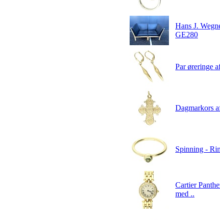
Hans J. Wegne
GE280
Par øreringe af
Dagmarkors af
Spinning - Rin
Cartier Panth
med ..