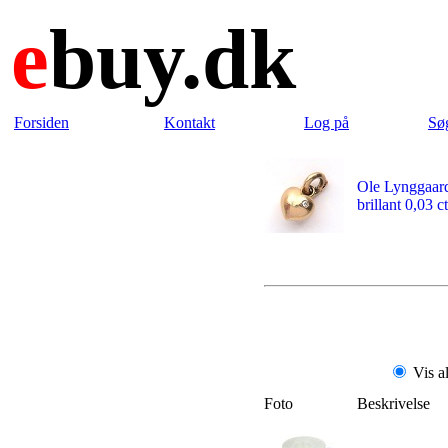
e
buy.dk
Forsiden
Kontakt
Log på
Sø
Ole Lynggaard
brillant 0,03 ct
Vis a
Foto
Beskrivelse