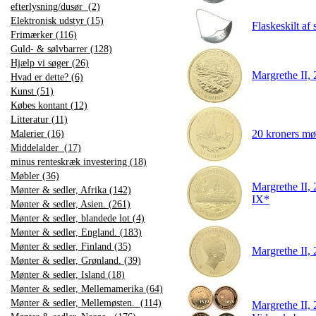
efterlysning/dusør (2)
Elektronisk udstyr (15)
Flaskeskilt af 
Frimærker (116)
Guld- & sølvbarrer (128)
Hjælp vi søger (26)
Margrethe II
Hvad er dette? (6)
Kunst (51)
Købes kontant (12)
Litteratur (11)
20 kroners mø
Malerier (16)
Middelalder (17)
minus renteskræk investering (18)
Møbler (36)
Margrethe II,
Mønter & sedler, Afrika (142)
IX*
Mønter & sedler, Asien. (261)
Mønter & sedler, blandede lot (4)
Mønter & sedler, England. (183)
Mønter & sedler, Finland (35)
Margrethe II, 
Mønter & sedler, Grønland. (39)
Mønter & sedler, Island (18)
Mønter & sedler, Mellemamerika (64)
Mønter & sedler, Mellemøsten. (114)
Margrethe II,