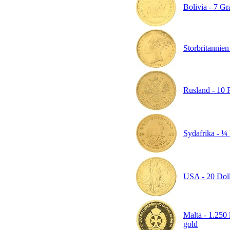
Bolivia - 7 G
Storbritannien
Rusland - 10 R
Sydafrika - ¼ 
USA - 20 Doll
Malta - 1.250 
gold