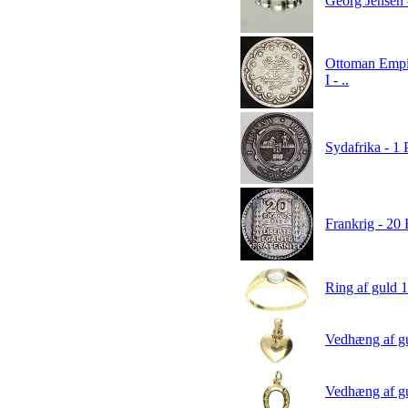
Georg Jensen -
Ottoman Empir
I - ..
Sydafrika - 1
Frankrig - 20
Ring af guld 1
Vedhæng af gul
Vedhæng af gul