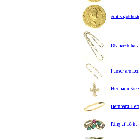
Antik guldmø
Bismarck halsk
Panser armlænk
Hermann Siers
Bernhard Hertz
Ring af 18 kt.