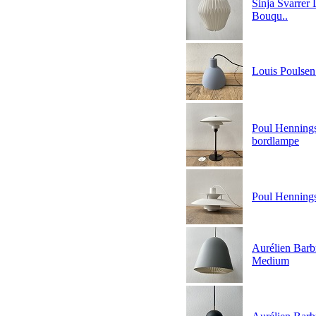
Sinja Svarrer
Bouqu..
Louis Poulsen
Poul Hennings
bordlampe
Poul Hennings
Aurélien Barb
Medium