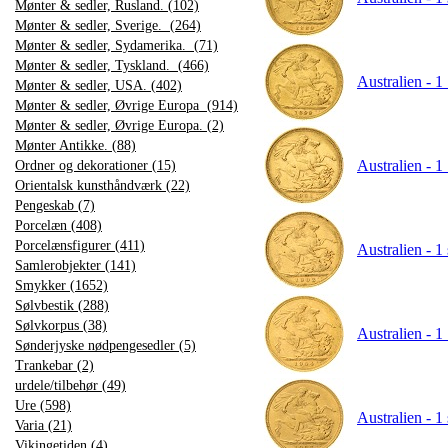
Mønter & sedler, Rusland. (102)
Mønter & sedler, Sverige. (264)
Mønter & sedler, Sydamerika. (71)
Mønter & sedler, Tyskland. (466)
Australien - 1
Mønter & sedler, USA. (402)
Mønter & sedler, Øvrige Europa (914)
Mønter & sedler, Øvrige Europa. (2)
Mønter Antikke. (88)
Australien - 1
Ordner og dekorationer (15)
Orientalsk kunsthåndværk (22)
Pengeskab (7)
Porcelæn (408)
Porcelænsfigurer (411)
Australien - 1
Samlerobjekter (141)
Smykker (1652)
Sølvbestik (288)
Sølvkorpus (38)
Australien - 1
Sønderjyske nødpengesedler (5)
Trankebar (2)
urdele/tilbehør (49)
Ure (598)
Australien - 1
Varia (21)
Vikingetiden (4)