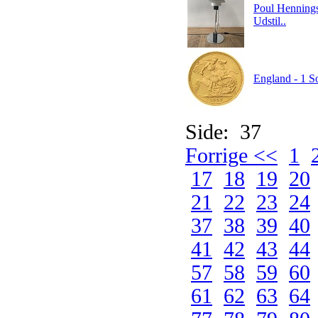
Poul Hennings
Udstil..
England - 1 So
Side: 37
Forrige <<
1
17
18
19
20
21
22
23
24
37
38
39
40
41
42
43
44
57
58
59
60
61
62
63
64