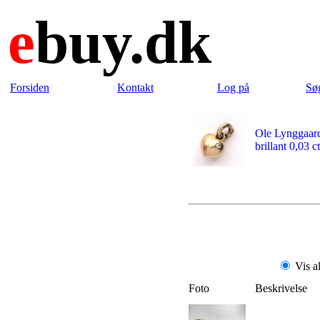
e
buy.dk
Forsiden
Kontakt
Log på
Sø
Ole Lynggaard
brillant 0,03 ct
Vis a
Foto
Beskrivelse