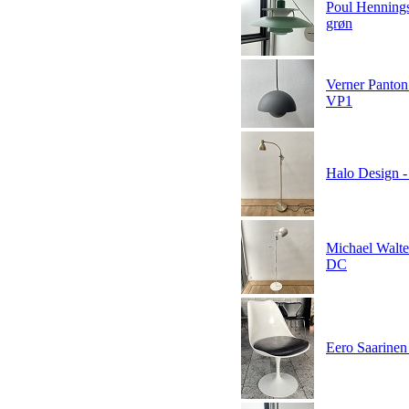
Poul Hennings
grøn
Verner Panton
VP1
Halo Design -
Michael Walte
DC
Eero Saarinen f