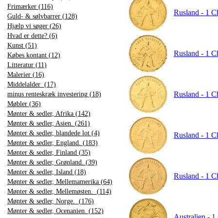
Frimærker (116)
Rusland - 1 C
Guld- & sølvbarrer (128)
Hjælp vi søger (26)
Hvad er dette? (6)
Kunst (51)
Rusland - 1 C
Købes kontant (12)
Litteratur (11)
Malerier (16)
Middelalder (17)
Rusland - 1 C
minus renteskræk investering (18)
Møbler (36)
Mønter & sedler, Afrika (142)
Mønter & sedler, Asien. (261)
Mønter & sedler, blandede lot (4)
Rusland - 1 C
Mønter & sedler, England. (183)
Mønter & sedler, Finland (35)
Mønter & sedler, Grønland. (39)
Mønter & sedler, Island (18)
Rusland - 1 C
Mønter & sedler, Mellemamerika (64)
Mønter & sedler, Mellemøsten. (114)
Mønter & sedler, Norge. (176)
Mønter & sedler, Ocenanien. (152)
Australien - 1