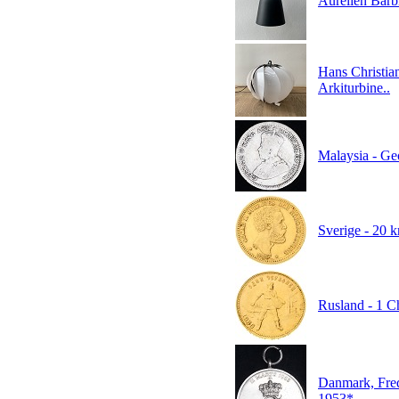
Aurélien Barb
Hans Christia
Arkiturbine..
Malaysia - Ge
Sverige - 20 k
Rusland - 1 C
Danmark, Fred
1953*