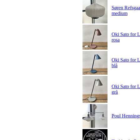
Søren Refsgaar
medium
Oki Sato for 
rosa
Oki Sato for 
blå
Oki Sato for 
grå
Poul Hennings