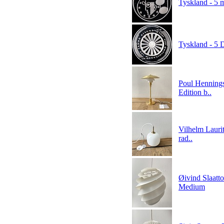
Tyskland - 5 
Tyskland - 5 
Poul Hennings
Edition b..
Vilhelm Lauri
rad..
Øivind Slaatto
Medium