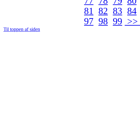
77
78
79
80
81
82
83
84
97
98
99
>> 
Til toppen af siden