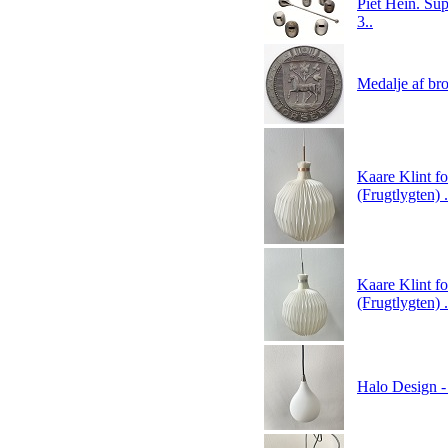
Piet Hein. Sup
3..
Medalje af br
Kaare Klint f
(Frugtlygten) .
Kaare Klint f
(Frugtlygten) .
Halo Design -