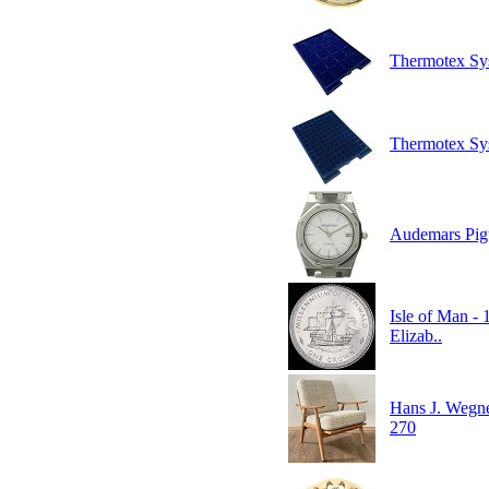
Thermotex Sys
Thermotex Sys
Audemars Pigu
Isle of Man -
Elizab..
Hans J. Wegne
270