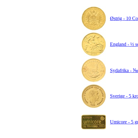
Østrig - 10 Co
England - ½ s
Sydafrika - ⅒
Sverige - 5 kr
Umicore - 5 gr