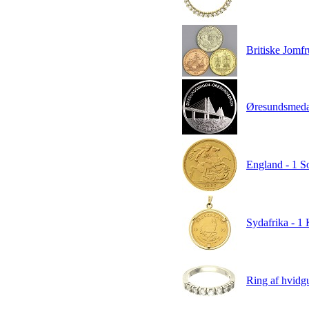
Britiske Jomfr
Øresundsmeda
England - 1 So
Sydafrika - 1
Ring af hvidgu