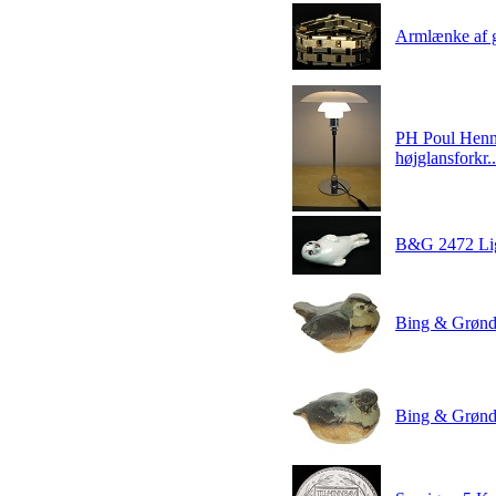
Armlænke af g
PH Poul Henni
højglansforkr..
B&G 2472 Li
Bing & Grønda
Bing & Grønda