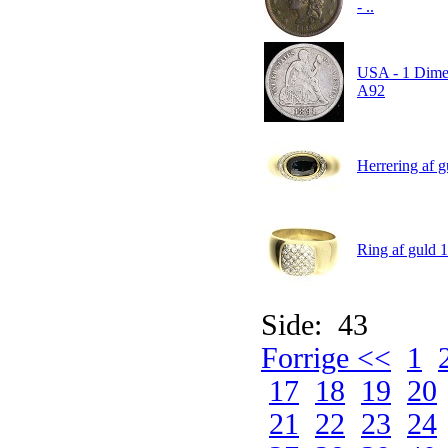
- ..
USA - 1 Dime 
A92
Herrering af gu
Ring af guld 14
Side: 43
Forrige <<
1
17
18
19
20
21
22
23
24