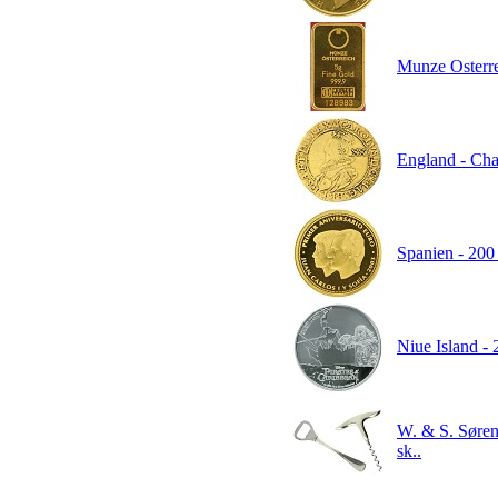
Munze Osterre
England - Char
Spanien - 200 
Niue Island - 2
W. & S. Søren
sk..