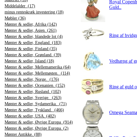
Royal Copenha
Middelalder (17)
Guld..
minus renteskræk investering (18)
Møbler (36)
Mønter & sedler, Afrika (142)
Mønter & sedler, Asien. (261)
Ring af hvidgu
Mønter & sedler, blandede lot (4)
Mønter & sedler, England. (183)
Mønter & sedler, Finland (35)
Mønter & sedler, Grønland. (39)
Vedhæng af gul
Mønter & sedler, Island (18)
Mønter & sedler, Mellemamerika (64)
Mønter & sedler, Mellemøsten. (114)
Mønter & sedler, Norge. (176)
Mønter & sedler, Ocenanien. (152)
Ring af guld o
Mønter & sedler, Rusland. (102)
Mønter & sedler, Sverige. (263)
Mønter & sedler, Sydamerika. (71)
Mønter & sedler, Tyskland. (466)
Omega Seamast
Mønter & sedler, USA. (402)
Mønter & sedler, Øvrige Europa (914)
Mønter & sedler, Øvrige Europa. (2)
Mønter Antikke. (88)