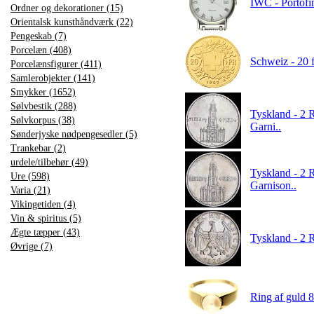
IWC - Portofin
Ordner og dekorationer (15)
Orientalsk kunsthåndværk (22)
Pengeskab (7)
Porcelæn (408)
Schweiz - 20 f
Porcelænsfigurer (411)
Samlerobjekter (141)
Smykker (1652)
Sølvbestik (288)
Tyskland - 2 
Sølvkorpus (38)
Garni..
Sønderjyske nødpengesedler (5)
Trankebar (2)
urdele/tilbehør (49)
Tyskland - 2 
Ure (598)
Garnison..
Varia (21)
Vikingetiden (4)
Vin & spiritus (5)
Ægte tæpper (43)
Tyskland - 2 
Øvrige (7)
Ring af guld 8