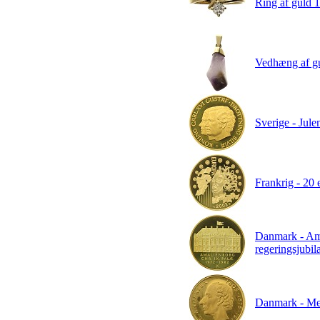
Ring af guld 18
Vedhæng af gu
Sverige - Jule
Frankrig - 20 
Danmark - Ama
regeringsjubi
Danmark - Meda