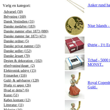
Anker rund ha
Vælg en kategori:
Advarsel (50)
Belysning (160)
Dansk Vestindien (31)
Niue Islands -
Danske medaljer (183)
Danske mønter efter 1873 (880)
Danske mønter før 1873 (471)
Danske ordner (5)
Østrig - 1½ Eu
Danske privat mønter (33)
Danske sedler (152)
Danske årssæt (70)
Tchad - 5000 f
Design & dekoration (102)
MONST..
efterlysning/dusør (2)
Elektronisk udstyr (15)
Frimærker (116)
Guld- & sølvbarrer (128)
Royal Copenha
Hjælp vi søger (26)
Guld..
Hvad er dette? (6)
Kunst (51)
Købes kontant (12)
Litteratur (11)
Malerier (16)