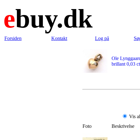
e
buy.dk
Forsiden
Kontakt
Log på
Sø
Ole Lynggaard
brillant 0,03 ct
Vis a
Foto
Beskrivelse