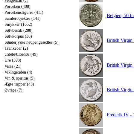
Pengeskab (7)
Porcelæn (408)
Porcelænsfigurer (411)
Belgien, 50 f
Samlerobjekter (141)
Smykker (1652)
Sølvbestik (288)
Sølvkorpus (38)
British Virgi
Sønderjyske nødpengesedler (5)
Trankebar (2)
urdele/tilbehør (49)
Ure (598)
British Virgi
Varia (21)
Vikingetiden (4)
Vin & spiritus (5)
Ægte tæpper (43)
British Virgi
Øvrige (7)
Frederik IV -