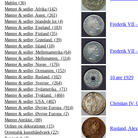
Møbler (36)
Mønter & sedler, Afrika (142)
Mønter & sedler, Asien. (261)
Mønter & sedler, blandede lot (4)
Frederik VII -
Mønter & sedler, England. (183)
Mønter & sedler, Finland (35)
Mønter & sedler, Grønland. (39)
Mønter & sedler, Island (18)
Frederik VII 
Mønter & sedler, Mellemamerika (64)
Mønter & sedler, Mellemøsten. (114)
Mønter & sedler, Norge. (176)
Mønter & sedler, Ocenanien. (152)
Mønter & sedler, Rusland. (102)
10 øre 1929
Mønter & sedler, Sverige. (264)
Mønter & sedler, Sydamerika. (71)
Mønter & sedler, Tyskland. (466)
Mønter & sedler, USA. (402)
Christian IV,
Mønter & sedler, Øvrige Europa (914)
Mønter & sedler, Øvrige Europa. (2)
Mønter Antikke. (88)
Ordner og dekorationer (15)
Rusland, Ale
Orientalsk kunsthåndværk (22)