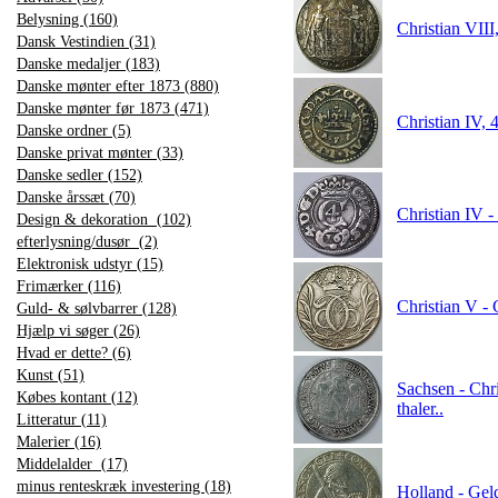
Belysning (160)
Christian VIII
Dansk Vestindien (31)
Danske medaljer (183)
Danske mønter efter 1873 (880)
Danske mønter før 1873 (471)
Christian IV, 
Danske ordner (5)
Danske privat mønter (33)
Danske sedler (152)
Danske årssæt (70)
Christian IV -
Design & dekoration (102)
efterlysning/dusør (2)
Elektronisk udstyr (15)
Frimærker (116)
Christian V -
Guld- & sølvbarrer (128)
Hjælp vi søger (26)
Hvad er dette? (6)
Kunst (51)
Sachsen - Chri
Købes kontant (12)
thaler..
Litteratur (11)
Malerier (16)
Middelalder (17)
minus renteskræk investering (18)
Holland - Geld