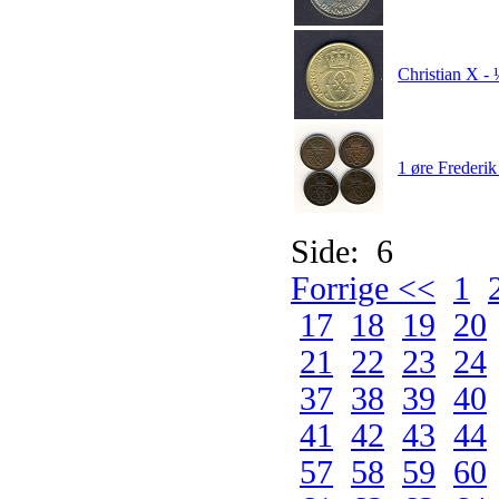
Christian X -
1 øre Frederi
Side: 6
Forrige <<
1
17
18
19
20
21
22
23
24
37
38
39
40
41
42
43
44
57
58
59
60