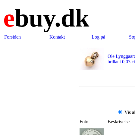
e
buy.dk
Forsiden
Kontakt
Log på
Sø
Ole Lynggaard
brillant 0,03 ct
Vis a
Foto
Beskrivelse