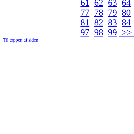
61
62
63
64
77
78
79
80
81
82
83
84
97
98
99
>> 
Til toppen af siden