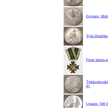
Egypten, Muh
Tysk Østafrik
Finsk idræts-
Tjekkoslovaki
85
Ungarn, 500 f