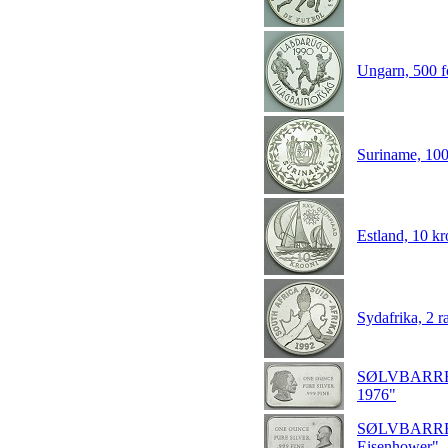
Ungarn, 500 
Suriname, 10
Estland, 10 
Sydafrika, 2
SØLVBARRE -
1976"
SØLVBARRE -
Eisenhower"