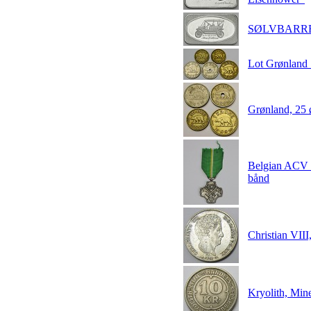
SØLVBARRE -
Lot Grønland 
Grønland, 25 ø
Belgian ACV U
bånd
Christian VIII
Kryolith, Mine