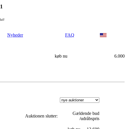
21
del!
Nyheder
FAQ
køb nu
6.000
Gældende bud
Auktionen slutter:
/udråbspris