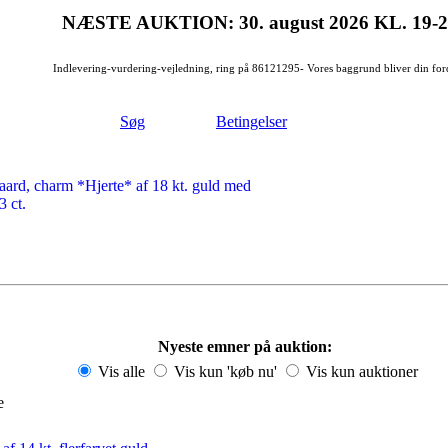
NÆSTE AUKTION: 30. august 2026
KL. 19-
Indlevering-vurdering-vejledning, ring på 86121295- Vores baggrund bliver din for
Søg
Betingelser
ard, charm *Hjerte* af 18 kt. guld med
3 ct.
Nyeste emner på auktion:
Vis alle
Vis kun 'køb nu'
Vis kun auktioner
se