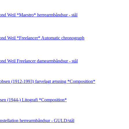
d Weil *Maestro* herrearmbåndsur - stål
nd Weil *Freelancer* Automatic chronograph
nd Weil Freelancer damearmbåndsur - stål
obsen (1912-1993) farvelagt ætsning *Composition*
sen (1944-) Litografi *Composition*
stellation herrearmbåndsur - GULD/stål