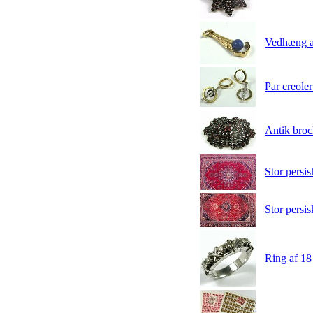
Vedhæng af
Par creoler
Antik broch
Stor persi
Stor persi
Ring af 18