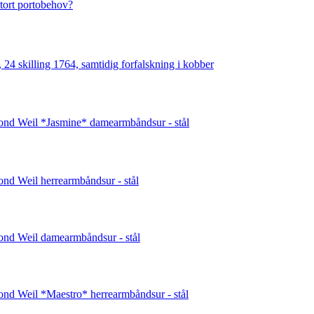
stort portobehov?
 24 skilling 1764, samtidig forfalskning i kobber
nd Weil *Jasmine* damearmbåndsur - stål
d Weil herrearmbåndsur - stål
nd Weil damearmbåndsur - stål
d Weil *Maestro* herrearmbåndsur - stål