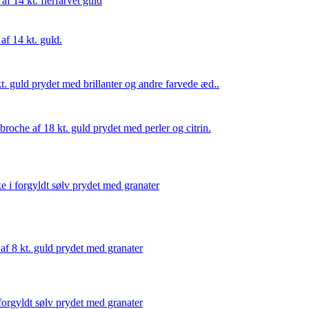
 af 14 kt. flerfarvet guld
f 14 kt. guld.
t. guld prydet med brillanter og andre farvede æd..
roche af 18 kt. guld prydet med perler og citrin.
 i forgyldt sølv prydet med granater
af 8 kt. guld prydet med granater
forgyldt sølv prydet med granater