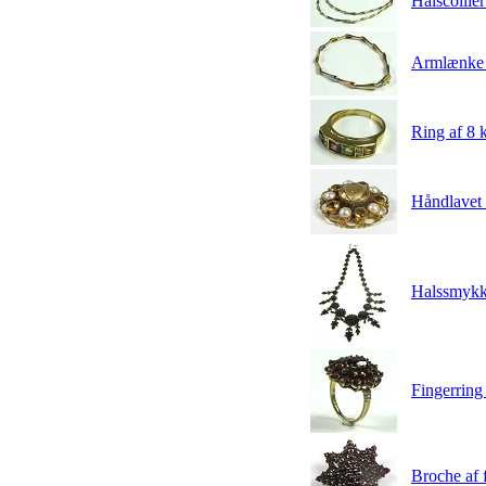
Halscollier
Armlænke a
Ring af 8 k
Håndlavet b
Halssmykke
Fingerring 
Broche af 