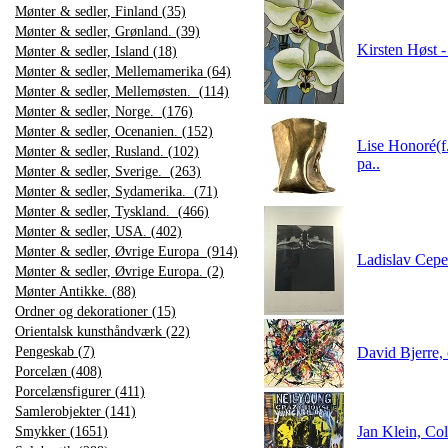
Mønter & sedler, Finland (35)
Mønter & sedler, Grønland. (39)
Kirsten Høst -
Mønter & sedler, Island (18)
Mønter & sedler, Mellemamerika (64)
Mønter & sedler, Mellemøsten. (114)
Mønter & sedler, Norge. (176)
Mønter & sedler, Ocenanien. (152)
Lise Honoré(f
Mønter & sedler, Rusland. (102)
pa..
Mønter & sedler, Sverige. (263)
Mønter & sedler, Sydamerika. (71)
Mønter & sedler, Tyskland. (466)
Mønter & sedler, USA. (402)
Mønter & sedler, Øvrige Europa (914)
Ladislav Cepe
Mønter & sedler, Øvrige Europa. (2)
Mønter Antikke. (88)
Ordner og dekorationer (15)
Orientalsk kunsthåndværk (22)
Pengeskab (7)
David Bjerre, 
Porcelæn (408)
Porcelænsfigurer (411)
Samlerobjekter (141)
Jan Klein, Co
Smykker (1651)