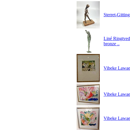
Sterret-Gittin
Liné Ringtved 
bronze ..
Vibeke Lawaetz
Vibeke Lawaet
Vibeke Lawaet