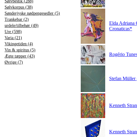
Sølvbestik (288)
Sølvkorpus (38)
Sønderjyske nødpengesedler (5)
Trankebar (2)
Elda Adriana 
urdele/tilbehør (49)
Cronaticas*
Ure (598)
Varia (21)
Vikingetiden (4)
Vin & spiritus (5)
Rogério Tunes
Ægte tæpper (43)
Øvrige (7)
Stefan Müller 
Kenneth Strand
Kenneth Stran