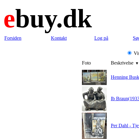
e
buy.dk
Forsiden
Kontakt
Log på
Sø
Vis
Foto
Beskrivelse
Henning Busk 
Ib Braun(1933
Per Dahl - Tje