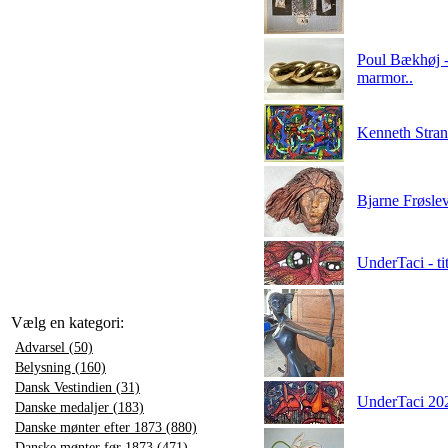
Poul Bækhøj - 
marmor..
Kenneth Stran
Bjarne Frøslev
UnderTaci - ti
Vælg en kategori:
Advarsel (50)
Belysning (160)
Dansk Vestindien (31)
UnderTaci 2021
Danske medaljer (183)
Danske mønter efter 1873 (880)
Danske mønter før 1873 (471)