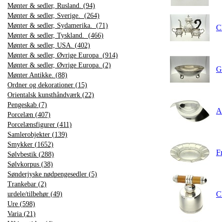
Mønter & sedler, Rusland. (94)
Mønter & sedler, Sverige. (264)
Mønter & sedler, Sydamerika. (71)
C
Mønter & sedler, Tyskland. (466)
Mønter & sedler, USA. (402)
Mønter & sedler, Øvrige Europa (914)
Mønter & sedler, Øvrige Europa. (2)
G
Mønter Antikke. (88)
Ordner og dekorationer (15)
Orientalsk kunsthåndværk (22)
Pengeskab (7)
Al
Porcelæn (407)
Porcelænsfigurer (411)
Samlerobjekter (139)
Smykker (1652)
F
Sølvbestik (288)
Sølvkorpus (38)
Sønderjyske nødpengesedler (5)
Trankebar (2)
C
urdele/tilbehør (49)
Ure (598)
Varia (21)