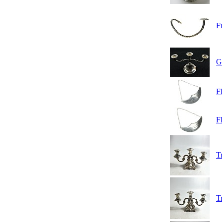
F
G
F
Fl
T
T