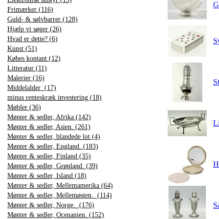
G
Frimærker (116)
Guld- & sølvbarrer (128)
Hjælp vi søger (26)
Hvad er dette? (6)
S
Kunst (51)
Købes kontant (12)
Litteratur (11)
Malerier (16)
S
Middelalder (17)
minus renteskræk investering (18)
Møbler (36)
Mønter & sedler, Afrika (142)
Li
Mønter & sedler, Asien. (261)
Mønter & sedler, blandede lot (4)
Mønter & sedler, England. (183)
Mønter & sedler, Finland (35)
H
Mønter & sedler, Grønland. (39)
Mønter & sedler, Island (18)
Mønter & sedler, Mellemamerika (64)
Mønter & sedler, Mellemøsten. (114)
S
Mønter & sedler, Norge. (176)
Mønter & sedler, Ocenanien. (152)