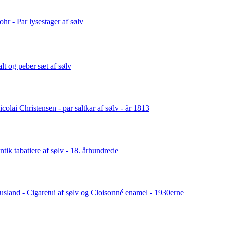
ohr - Par lysestager af sølv
alt og peber sæt af sølv
icolai Christensen - par saltkar af sølv - år 1813
ntik tabatiere af sølv - 18. århundrede
usland - Cigaretui af sølv og Cloisonné enamel - 1930erne