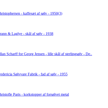
hristophersen - kaffesæt af sølv - 1950(3)
rann & Laglye - skål af sølv - 1938
lan Scharff for Georg Jensen - lille skål af sterlingsølv - De..
redericia Sølvvare Fabrik - fad af sølv - 1955
hristofle Paris - korkstopper af forsølvet metal