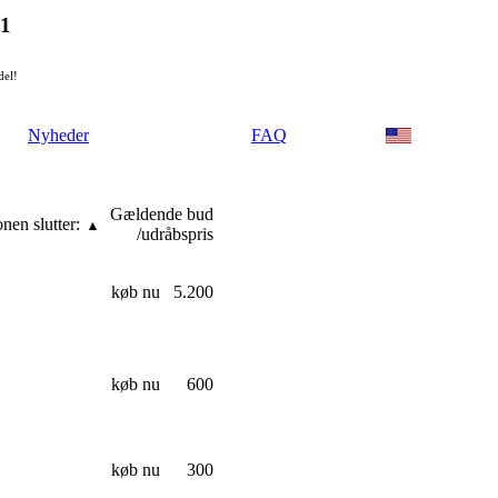
21
del!
Nyheder
FAQ
Gældende bud
nen slutter:
/udråbspris
køb nu
5.200
køb nu
600
køb nu
300