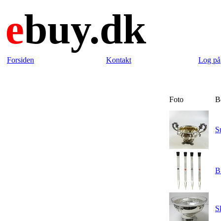
e
buy.dk
Forsiden
Kontakt
Log på
Foto
B
S
B
S