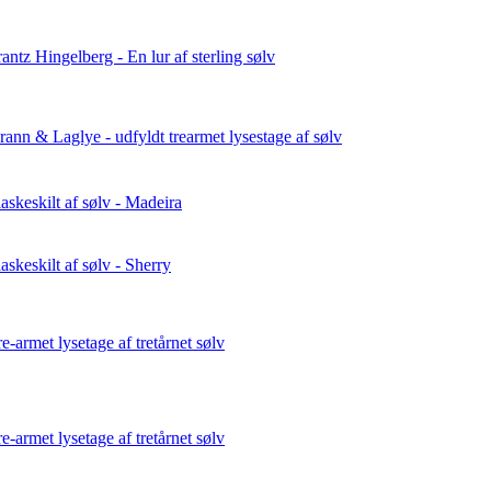
rantz Hingelberg - En lur af sterling sølv
rann & Laglye - udfyldt trearmet lysestage af sølv
laskeskilt af sølv - Madeira
askeskilt af sølv - Sherry
re-armet lysetage af tretårnet sølv
re-armet lysetage af tretårnet sølv