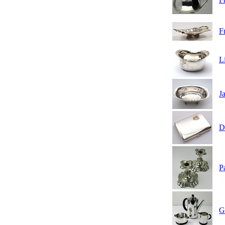
F
Li
J
D
P
G