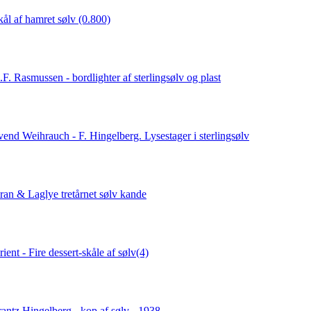
kål af hamret sølv (0.800)
.F. Rasmussen - bordlighter af sterlingsølv og plast
vend Weihrauch - F. Hingelberg. Lysestager i sterlingsølv
ran & Laglye tretårnet sølv kande
ient - Fire dessert-skåle af sølv(4)
rantz Hingelberg - kop af sølv - 1938