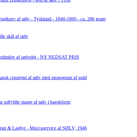
rugtkurv af sølv - Tyskland - 1840-1860 - ca. 286 gram
lle skål af sølv
ardiniére af sølvplet - NY NEDSAT PRIS
ansk cigaretui af sølv med monogram af guld
ar udfyldte stager af sølv i barokform
ran & Laglye - Moccaservice af SØLV, 1946