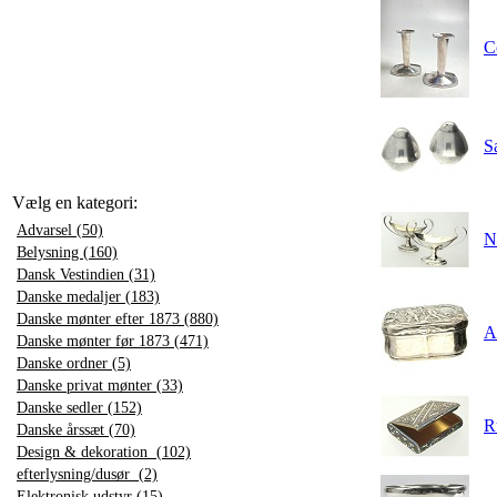
C
S
Vælg en kategori:
Advarsel (50)
N
Belysning (160)
Dansk Vestindien (31)
Danske medaljer (183)
Danske mønter efter 1873 (880)
A
Danske mønter før 1873 (471)
Danske ordner (5)
Danske privat mønter (33)
Danske sedler (152)
R
Danske årssæt (70)
Design & dekoration (102)
efterlysning/dusør (2)
Elektronisk udstyr (15)