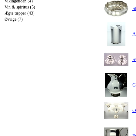
Vikingetiden (4)
Vin & spiritus (5)
S
Ægte tæpper (43)
Øvrige (7)
A
S
G
Or
F