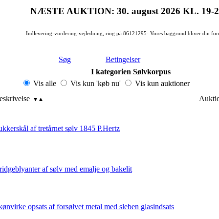
NÆSTE AUKTION: 30. august 2026
KL. 19-
Indlevering-vurdering-vejledning, ring på 86121295- Vores baggrund bliver din for
Søg
Betingelser
I kategorien Sølvkorpus
Vis alle
Vis kun 'køb nu'
Vis kun auktioner
eskrivelse
Auktio
ukkerskål af tretårnet sølv 1845 P.Hertz
ridgeblyanter af sølv med emalje og bakelit
kønvirke opsats af forsølvet metal med sleben glasindsats