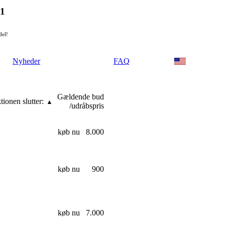
21
del!
Nyheder
FAQ
Gældende bud
tionen slutter:
/udråbspris
køb nu
8.000
køb nu
900
køb nu
7.000