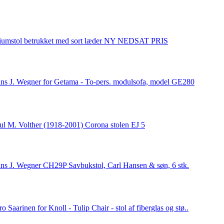
iumstol betrukket med sort læder NY NEDSAT PRIS
ns J. Wegner for Getama - To-pers. modulsofa, model GE280
ul M. Volther (1918-2001) Corona stolen EJ 5
ns J. Wegner CH29P Savbukstol, Carl Hansen & søn, 6 stk.
o Saarinen for Knoll - Tulip Chair - stol af fiberglas og stø..