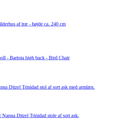
ilderhus af træ - højde ca. 240 cm
oll - Bartoia high back - Bird Chair
nna Ditzel Trinidad stol af sort ask med armlæn.
r Nanna Ditzel Trinidad stole af sort ask.