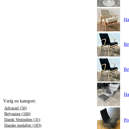
Ha
Br
Br
Ha
Vælg en kategori:
Advarsel (50)
Belysning (160)
Dansk Vestindien (31)
Po
Danske medaljer (183)