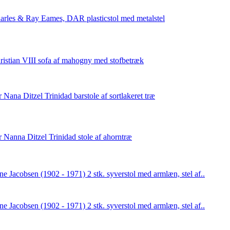
arles & Ray Eames, DAR plasticstol med metalstel
ristian VIII sofa af mahogny med stofbetræk
r Nana Ditzel Trinidad barstole af sortlakeret træ
r Nanna Ditzel Trinidad stole af ahorntræ
ne Jacobsen (1902 - 1971) 2 stk. syverstol med armlæn, stel af..
ne Jacobsen (1902 - 1971) 2 stk. syverstol med armlæn, stel af..