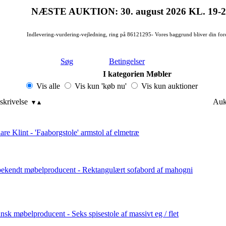
NÆSTE AUKTION: 30. august 2026
KL. 19-
Indlevering-vurdering-vejledning, ring på 86121295- Vores baggrund bliver din for
Søg
Betingelser
I kategorien Møbler
Vis alle
Vis kun 'køb nu'
Vis kun auktioner
skrivelse
Auk
are Klint - 'Faaborgstole' armstol af elmetræ
ekendt møbelproducent - Rektangulært sofabord af mahogni
nsk møbelproducent - Seks spisestole af massivt eg / flet