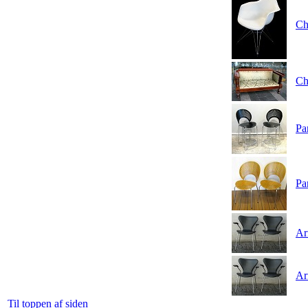
Ch
Ch
Pa
Pa
Ar
Ar
Til toppen af siden