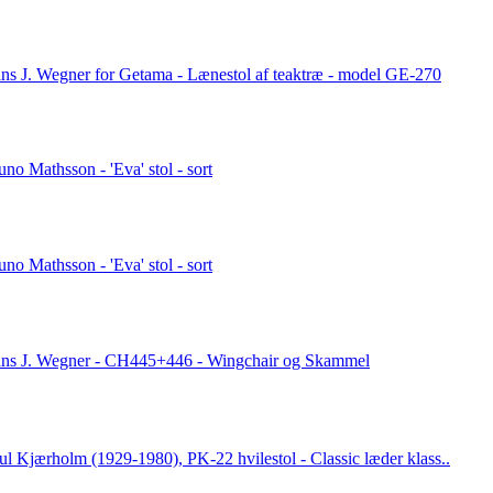
ns J. Wegner for Getama - Lænestol af teaktræ - model GE-270
uno Mathsson - 'Eva' stol - sort
uno Mathsson - 'Eva' stol - sort
ns J. Wegner - CH445+446 - Wingchair og Skammel
ul Kjærholm (1929-1980), PK-22 hvilestol - Classic læder klass..