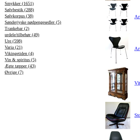
Smykker (1651)
Sølvbestik (288)
Sølvkorpus (38)
Ar
Sønderjyske nødpengesedler (5)
Trankebar (2)
urdele/tilbehør (49)
Ure (598)
Varia (21)
Ar
Vikingetiden (4)
Vin & spiritus (5)
Ægte tæpper (43)
Øvrige (7)
Vi
St