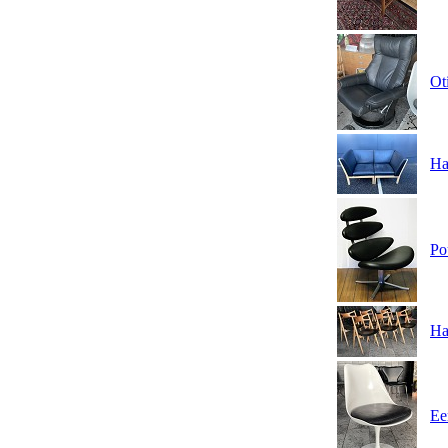
Ot
Ha
Po
Ha
Eer