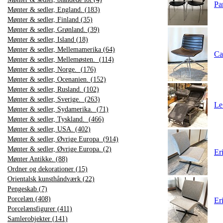
Pa
Mønter & sedler, England. (183)
Mønter & sedler, Finland (35)
Mønter & sedler, Grønland. (39)
Mønter & sedler, Island (18)
Mønter & sedler, Mellemamerika (64)
Ca
Mønter & sedler, Mellemøsten. (114)
Mønter & sedler, Norge. (176)
Mønter & sedler, Ocenanien. (152)
Mønter & sedler, Rusland. (102)
Mønter & sedler, Sverige. (263)
Le
Mønter & sedler, Sydamerika. (71)
Mønter & sedler, Tyskland. (466)
Mønter & sedler, USA. (402)
Mønter & sedler, Øvrige Europa (914)
Mønter & sedler, Øvrige Europa. (2)
Er
Mønter Antikke. (88)
Ordner og dekorationer (15)
Orientalsk kunsthåndværk (22)
Pengeskab (7)
Porcelæn (408)
Er
Porcelænsfigurer (411)
Samlerobjekter (141)