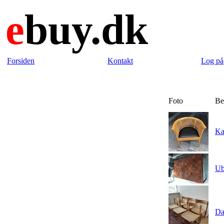
e
buy.dk
Forsiden
Kontakt
Log på
Foto
Be
Ka
Ub
Da