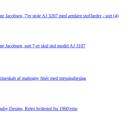
ne Jacobsen, 7'er stole AJ 3207 med armlæn stof/læder - sort (4)
ne Jacobsen, sort 7-er skal stol model AJ 3107
trineskab af mahogny finér med messingbeslag
ouby Design, Retro hvilestol fra 1960'erne