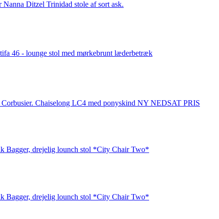
r Nanna Ditzel Trinidad stole af sort ask.
tifa 46 - lounge stol med mørkebrunt læderbetræk
 Corbusier. Chaiselong LC4 med ponyskind NY NEDSAT PRIS
ik Bagger, drejelig lounch stol *City Chair Two*
ik Bagger, drejelig lounch stol *City Chair Two*