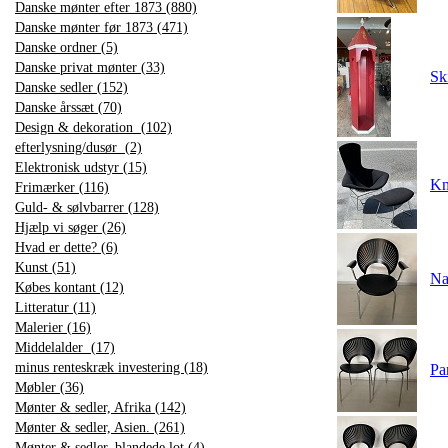
Danske mønter efter 1873 (880)
Danske mønter før 1873 (471)
Danske ordner (5)
Danske privat mønter (33)
Sk
Danske sedler (152)
Danske årssæt (70)
Design & dekoration (102)
efterlysning/dusør (2)
Elektronisk udstyr (15)
Kn
Frimærker (116)
Guld- & sølvbarrer (128)
Hjælp vi søger (26)
Hvad er dette? (6)
Kunst (51)
Na
Købes kontant (12)
Litteratur (11)
Malerier (16)
Middelalder (17)
minus renteskræk investering (18)
Pa
Møbler (36)
Mønter & sedler, Afrika (142)
Mønter & sedler, Asien. (261)
Mønter & sedler, blandede lot (4)