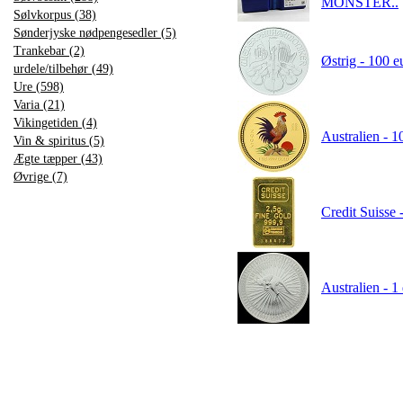
MONSTER..
Sølvkorpus (38)
Sønderjyske nødpengesedler (5)
Trankebar (2)
Østrig - 100 e
urdele/tilbehør (49)
Ure (598)
Varia (21)
Vikingetiden (4)
Australien - 10
Vin & spiritus (5)
Ægte tæpper (43)
Øvrige (7)
Credit Suisse 
Australien - 1