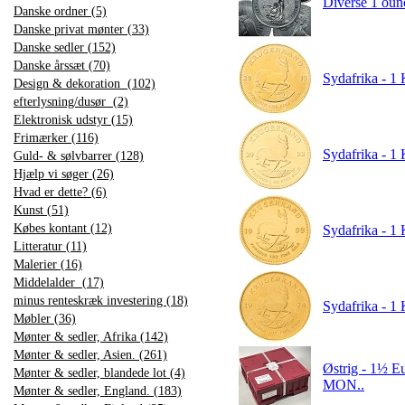
Diverse 1 ounce
Danske ordner (5)
Danske privat mønter (33)
Danske sedler (152)
Danske årssæt (70)
Sydafrika - 1 
Design & dekoration (102)
efterlysning/dusør (2)
Elektronisk udstyr (15)
Frimærker (116)
Sydafrika - 1 
Guld- & sølvbarrer (128)
Hjælp vi søger (26)
Hvad er dette? (6)
Kunst (51)
Købes kontant (12)
Sydafrika - 1 
Litteratur (11)
Malerier (16)
Middelalder (17)
minus renteskræk investering (18)
Sydafrika - 1 
Møbler (36)
Mønter & sedler, Afrika (142)
Mønter & sedler, Asien. (261)
Østrig - 1½ Eu
Mønter & sedler, blandede lot (4)
MON..
Mønter & sedler, England. (183)