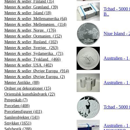
Mønter & sedler, Finland (35)
Mønter & sedler, Grønland. (39)
Tchad - 5000 
Mønter & sedler, Island (18)
B..
Mønter & sedler, Mellemamerika (64)
Mønter & sedler, Mellemøsten. (114)
Mønter & sedler, Norge. (176)
Niue Island - 
Mønter & sedler, Ocenanien. (152)
Mønter & sedler, Rusland. (102)
Mønter & sedler, Sverige. (263)
Mønter & sedler, Sydamerika. (71)
Australien - 1
Mønter & sedler, Tyskland. (466)
Mønter & sedler, USA. (402)
Mønter & sedler, Øvrige Europa (914)
Mønter & sedler, Øvrige Europa. (2)
Australien - 1
Mønter Antikke. (88)
Ordner og dekorationer (15)
Orientalsk kunsthåndværk (22)
Pengeskab (7)
Porcelæn (408)
Tchad - 5000 f
Porcelænsfigurer (411)
Samlerobjekter (141)
Smykker (1651)
Australien - 1
Sølvbestik (288)