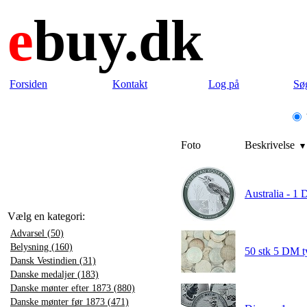
e
buy.dk
Forsiden
Kontakt
Log på
Sø
Foto
Beskrivelse
Australia - 1 
Vælg en kategori:
Advarsel (50)
Belysning (160)
50 stk 5 DM ty
Dansk Vestindien (31)
Danske medaljer (183)
Danske mønter efter 1873 (880)
Danske mønter før 1873 (471)