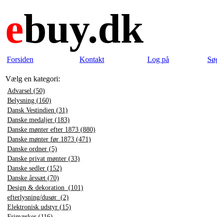
e
buy.dk
Forsiden
Kontakt
Log på
Sø
Vælg en kategori:
Advarsel (50)
Belysning (160)
Dansk Vestindien (31)
Danske medaljer (183)
Danske mønter efter 1873 (880)
Danske mønter før 1873 (471)
Danske ordner (5)
Danske privat mønter (33)
Danske sedler (152)
Danske årssæt (70)
Design & dekoration (101)
efterlysning/dusør (2)
Elektronisk udstyr (15)
Frimærker (116)