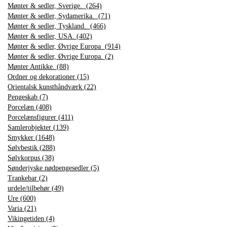
Mønter & sedler, Sverige. (264)
Mønter & sedler, Sydamerika. (71)
Mønter & sedler, Tyskland. (466)
Mønter & sedler, USA. (402)
Mønter & sedler, Øvrige Europa (914)
Mønter & sedler, Øvrige Europa. (2)
Mønter Antikke. (88)
Ordner og dekorationer (15)
Orientalsk kunsthåndværk (22)
Pengeskab (7)
Porcelæn (408)
Porcelænsfigurer (411)
Samlerobjekter (139)
Smykker (1648)
Sølvbestik (288)
Sølvkorpus (38)
Sønderjyske nødpengesedler (5)
Trankebar (2)
urdele/tilbehør (49)
Ure (600)
Varia (21)
Vikingetiden (4)