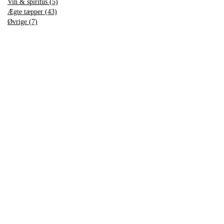
Vin & spiritus (5)
Ægte tæpper (43)
Øvrige (7)