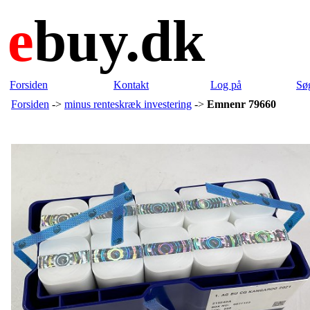
e
buy.dk
Forsiden
Kontakt
Log på
Sø
Forsiden
->
minus renteskræk investering
->
Emnenr 79660