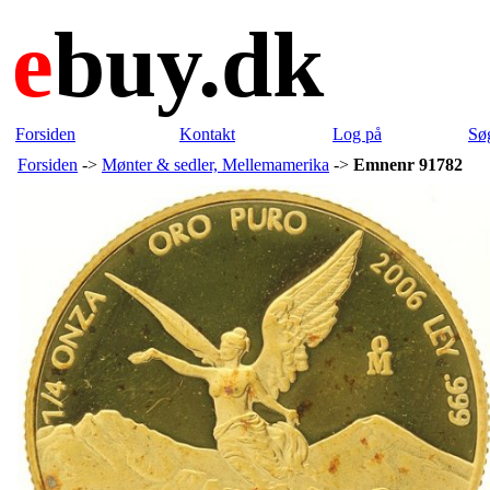
e
buy.dk
Forsiden
Kontakt
Log på
Sø
Forsiden
->
Mønter & sedler, Mellemamerika
->
Emnenr 91782