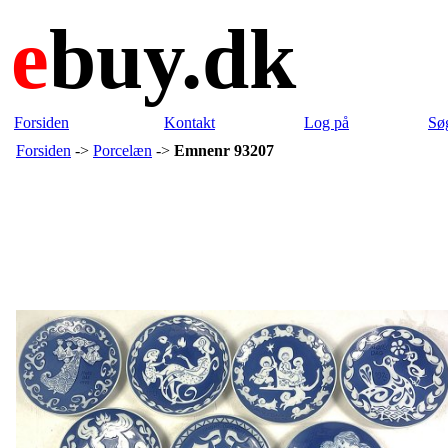
e
buy.dk
Forsiden
Kontakt
Log på
Sø
Forsiden
->
Porcelæn
->
Emnenr 93207