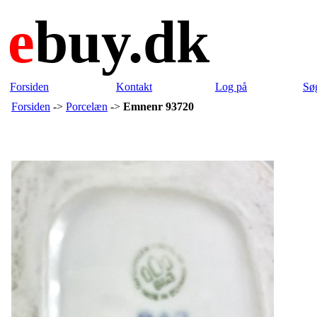
e
buy.dk
Forsiden
Kontakt
Log på
Sø
Forsiden
->
Porcelæn
->
Emnenr 93720