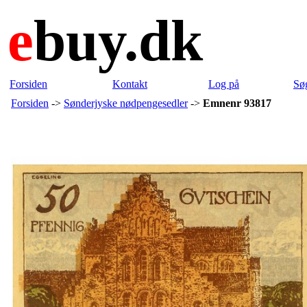
e
buy.dk
Forsiden
Kontakt
Log på
Sø
Forsiden
->
Sønderjyske nødpengesedler
->
Emnenr 93817