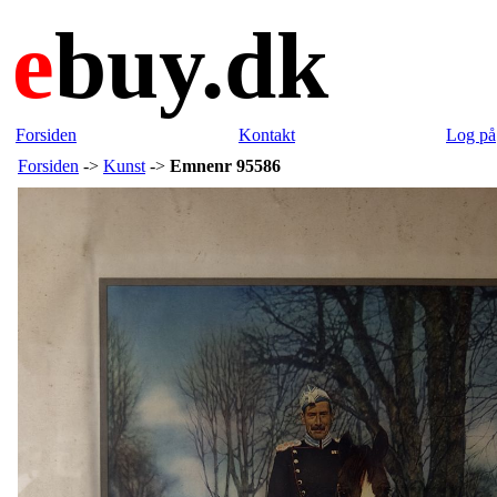
e
buy.dk
Forsiden
Kontakt
Log på
Forsiden
->
Kunst
->
Emnenr 95586