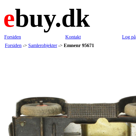
e
buy.dk
Forsiden
Kontakt
Log på
Forsiden
->
Samlerobjekter
->
Emnenr 95671