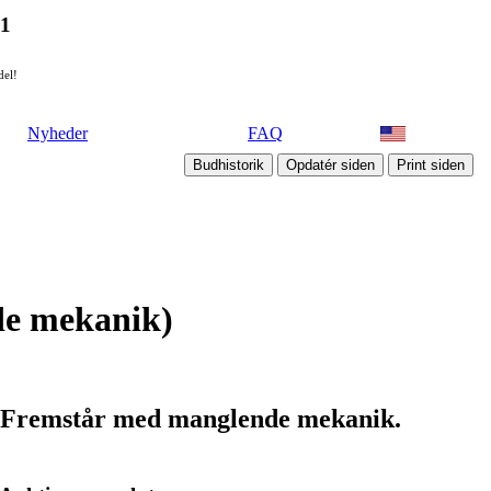
21
del!
Nyheder
FAQ
nde mekanik)
cm. Fremstår med manglende mekanik.