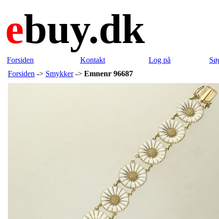
e
buy.dk
Forsiden
Kontakt
Log på
Sø
Forsiden
->
Smykker
->
Emnenr 96687