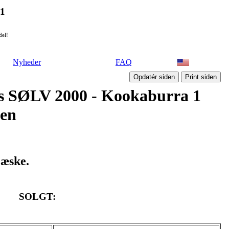
21
del!
Nyheder
FAQ
ars SØLV 2000 - Kookaburra 1
den
 æske.
SOLGT: