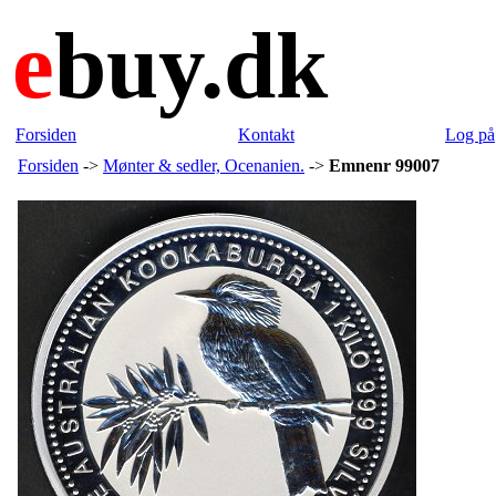
e
buy.dk
Forsiden
Kontakt
Log på
Forsiden
->
Mønter & sedler, Ocenanien.
->
Emnenr 99007