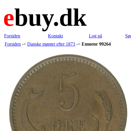
e
buy.dk
Forsiden
Kontakt
Log på
Sø
Forsiden
->
Danske mønter efter 1873
->
Emnenr 99264