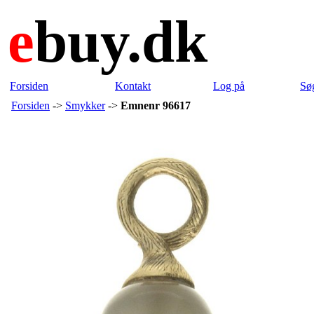
e
buy.dk
Forsiden
Kontakt
Log på
Sø
Forsiden
->
Smykker
->
Emnenr 96617