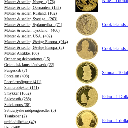
Niue - 5 dolla
Mønter & sedler, Norge. (176)
Mønter & sedler, Ocenanien. (152)
Mønter & sedler, Rusland. (102)
Mønter & sedler, Sverige. (263)
Cook Islands 
Mønter & sedler, Sydamerika. (71)
Mønter & sedler, Tyskland. (466)
Mønter & sedler, USA. (402)
Mønter & sedler, Øvrige Europa (914)
Mønter & sedler, Øvrige Europa. (2)
Cook Islands -
Mønter Antikke. (88)
Ordner og dekorationer (15)
Orientalsk kunsthåndværk (22)
Pengeskab (7)
Samoa - 10 tal
Porcelæn (408)
Porcelænsfigurer (411)
Samlerobjekter (141)
Smykker (1652)
Palau - 1 Doll
Sølvbestik (288)
Sølvkorpus (38)
Sønderjyske nødpengesedler (5)
Trankebar (2)
Palau - 1 doll
urdele/tilbehør (49)
Ure (598)