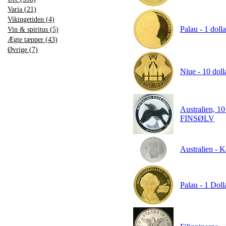
Varia (21)
Vikingetiden (4)
Palau - 1 doll
Vin & spiritus (5)
Ægte tæpper (43)
Øvrige (7)
Niue - 10 doll
Australien, 1
FINSØLV
Australien - Ko
Palau - 1 Doll