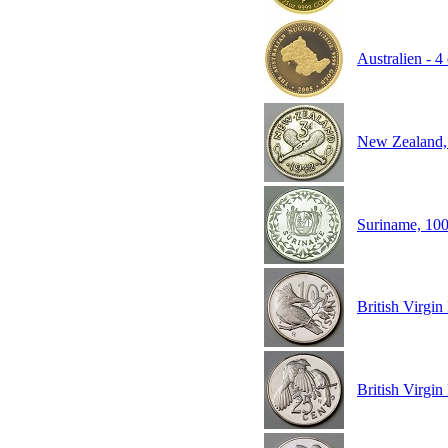
Australien - 4
New Zealand, 
Suriname, 10
British Virgi
British Virgi