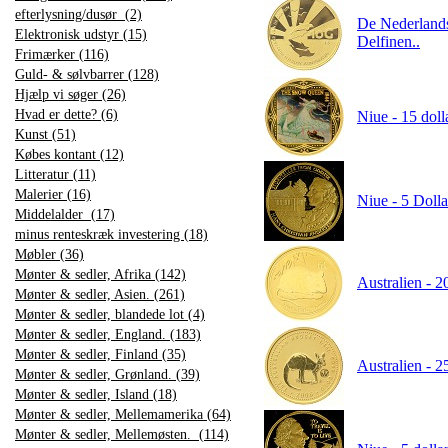
efterlysning/dusør (2)
De Nederlandsk
Elektronisk udstyr (15)
Delfinen..
Frimærker (116)
Guld- & sølvbarrer (128)
Hjælp vi søger (26)
Hvad er dette? (6)
Niue - 15 doll
Kunst (51)
Købes kontant (12)
Litteratur (11)
Malerier (16)
Niue - 5 Dolla
Middelalder (17)
minus renteskræk investering (18)
Møbler (36)
Mønter & sedler, Afrika (142)
Australien - 2
Mønter & sedler, Asien. (261)
Mønter & sedler, blandede lot (4)
Mønter & sedler, England. (183)
Mønter & sedler, Finland (35)
Australien - 2
Mønter & sedler, Grønland. (39)
Mønter & sedler, Island (18)
Mønter & sedler, Mellemamerika (64)
Mønter & sedler, Mellemøsten. (114)