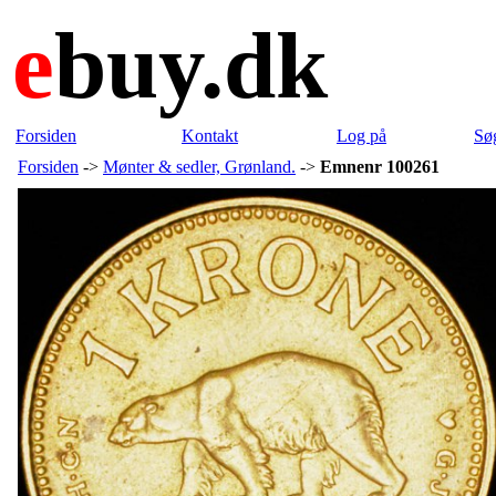
e
buy.dk
Forsiden
Kontakt
Log på
Sø
Forsiden
->
Mønter & sedler, Grønland.
->
Emnenr 100261