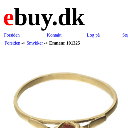
e
buy.dk
Forsiden
Kontakt
Log på
Sø
Forsiden
->
Smykker
->
Emnenr 101325