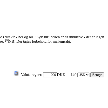
s direkte - her og nu. "Køb nu" prisen er alt inklusive - der er ingen
delse. NB! Der tages forbehold for mellemsalg.
Valuta regner:
DKK = 140