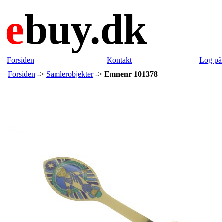
e
buy.dk
Forsiden
Kontakt
Log på
Forsiden
->
Samlerobjekter
->
Emnenr 101378