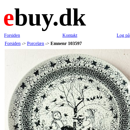
e
buy.dk
Forsiden
Kontakt
Log på
Forsiden
->
Porcelæn
->
Emnenr 103597