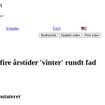
21
del!
Nyheder
FAQ
ire årstider 'vinter' rundt fad
nstateret