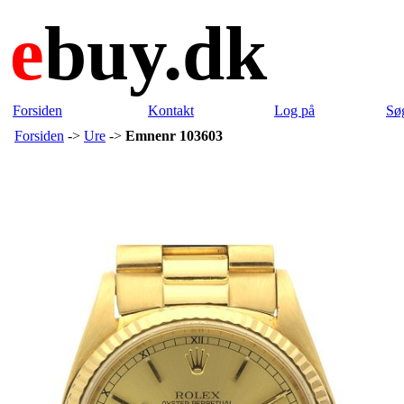
e
buy.dk
Forsiden
Kontakt
Log på
Sø
Forsiden
->
Ure
->
Emnenr 103603