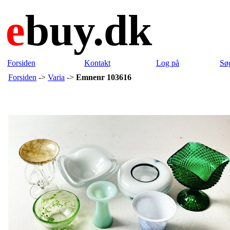
e
buy.dk
Forsiden
Kontakt
Log på
Sø
Forsiden
->
Varia
->
Emnenr 103616