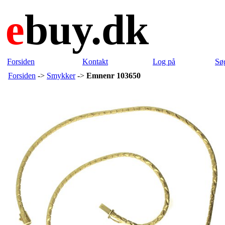
e
buy.dk
Forsiden
Kontakt
Log på
Sø
Forsiden
->
Smykker
->
Emnenr 103650