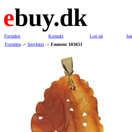
e
buy.dk
Forsiden
Kontakt
Log på
Sø
Forsiden
->
Smykker
->
Emnenr 103651