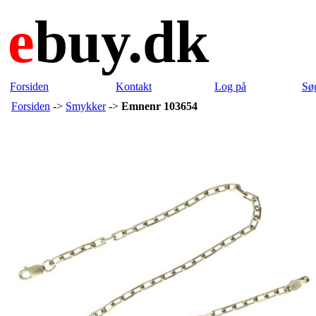
e
buy.dk
Forsiden
Kontakt
Log på
Sø
Forsiden
->
Smykker
->
Emnenr 103654