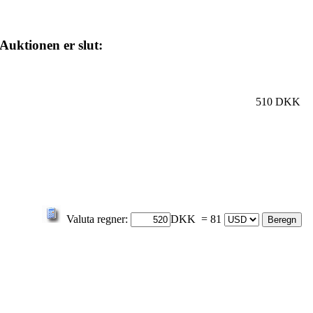
Auktionen er slut:
510 DKK
Valuta regner:
DKK = 81