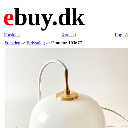
e
buy.dk
Forsiden
Kontakt
Log på
Forsiden
->
Belysning
->
Emnenr 103677