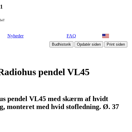
21
del!
Nyheder
FAQ
 Radiohus pendel VL45
hus pendel VL45 med skærm af hvidt
g, monteret med hvid stofledning. Ø. 37