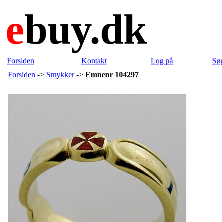
e
buy.dk
Forsiden
Kontakt
Log på
Sø
Forsiden
->
Smykker
->
Emnenr 104297