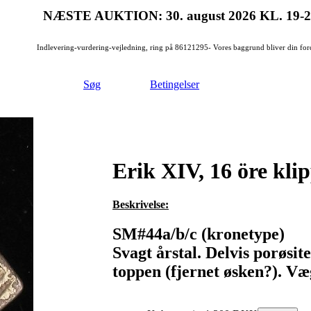
NÆSTE AUKTION: 30. august 2026
KL. 19-
Indlevering-vurdering-vejledning, ring på 86121295- Vores baggrund bliver din for
Søg
Betingelser
Erik XIV, 16 öre kli
Beskrivelse:
SM#44a/b/c (kronetype)
Svagt årstal. Delvis porøsit
toppen (fjernet øsken?). Væg