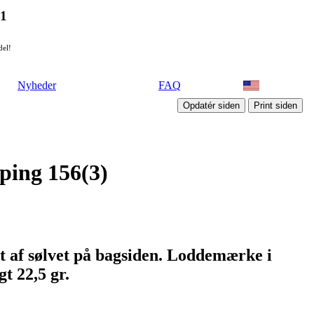
21
del!
Nyheder
FAQ
pping 156(3)
et af sølvet på bagsiden. Loddemærke i
t 22,5 gr.