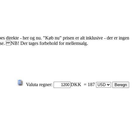
s direkte - her og nu. "Køb nu" prisen er alt inklusive - der er ingen
delse. NB! Der tages forbehold for mellemsalg.
Valuta regner:
DKK = 187