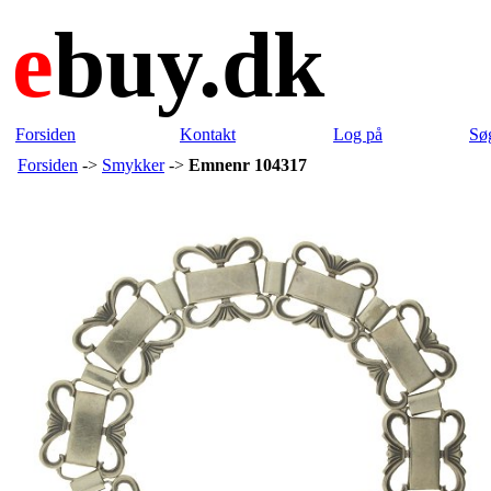
e
buy.dk
Forsiden
Kontakt
Log på
Sø
Forsiden
->
Smykker
->
Emnenr 104317