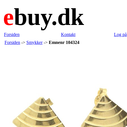
e
buy.dk
Forsiden
Kontakt
Log på
Forsiden
->
Smykker
->
Emnenr 104324