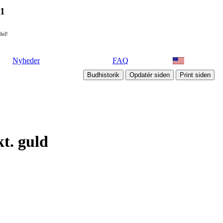
21
del!
Nyheder
FAQ
kt. guld