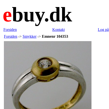
e
buy.dk
Forsiden
Kontakt
Log på
Forsiden
->
Smykker
->
Emnenr 104353