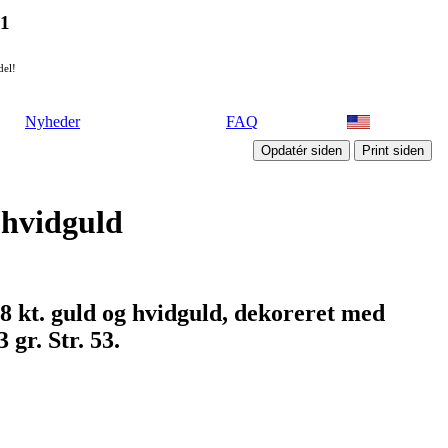
21
del!
Nyheder
FAQ
g hvidguld
8 kt. guld og hvidguld, dekoreret med
 gr. Str. 53.