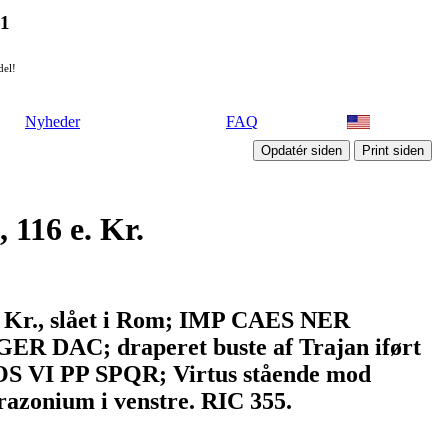
21
del!
Nyheder
FAQ
 116 e. Kr.
. Kr., slået i Rom; IMP CAES NER
DAC; draperet buste af Trajan iført
S VI PP SPQR; Virtus stående mod
arazonium i venstre. RIC 355.