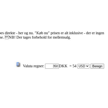
s direkte - her og nu. "Køb nu" prisen er alt inklusive - der er ingen
delse. NB! Der tages forbehold for mellemsalg.
Valuta regner:
DKK = 54