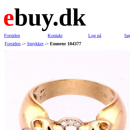
e
buy.dk
Forsiden
Kontakt
Log på
Sø
Forsiden
->
Smykker
->
Emnenr 104377