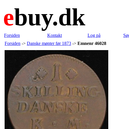
e
buy.dk
Forsiden
Kontakt
Log på
Sø
Forsiden
->
Danske mønter før 1873
->
Emnenr 46028