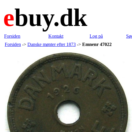
e
buy.dk
Forsiden
Kontakt
Log på
Sø
Forsiden
->
Danske mønter efter 1873
->
Emnenr 47022