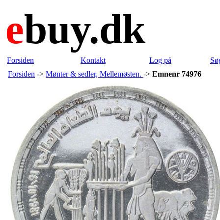
e
buy.dk
Forsiden
Kontakt
Log på
Sø
Forsiden
->
Mønter & sedler, Mellemøsten.
->
Emnenr 74976