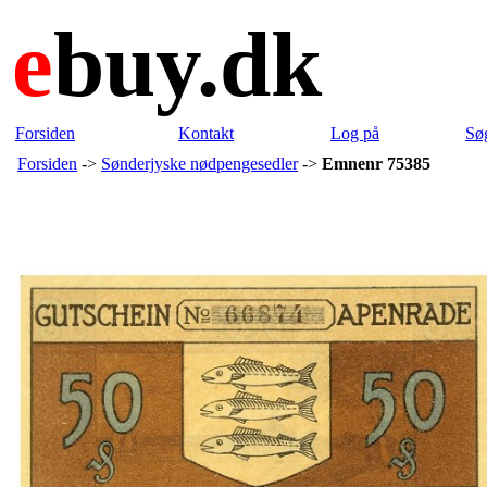
e
buy.dk
Forsiden
Kontakt
Log på
Sø
Forsiden
->
Sønderjyske nødpengesedler
->
Emnenr 75385