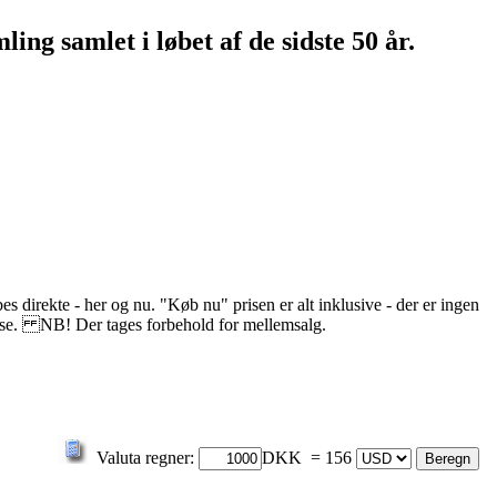
ing samlet i løbet af de sidste 50 år.
s direkte - her og nu. "Køb nu" prisen er alt inklusive - der er ingen
delse. NB! Der tages forbehold for mellemsalg.
Valuta regner:
DKK = 156