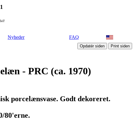
21
del!
Nyheder
FAQ
celæn - PRC (ca. 1970)
sisk porcelænsvase. Godt dekoreret.
/80'erne.