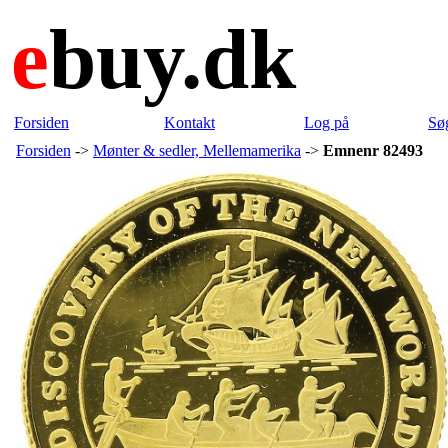
e
buy.dk
Forsiden
Kontakt
Log på
Sø
Forsiden
->
Mønter & sedler, Mellemamerika
->
Emnenr 82493