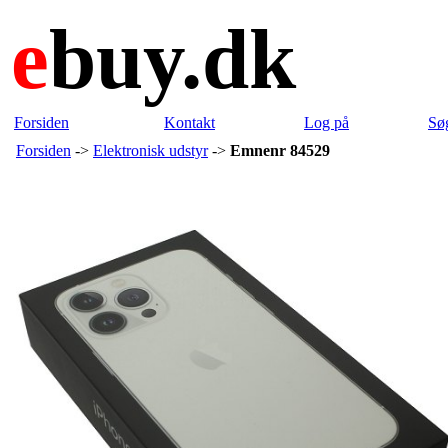
e
buy.dk
Forsiden
Kontakt
Log på
Sø
Forsiden
->
Elektronisk udstyr
->
Emnenr 84529