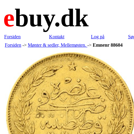
e
buy.dk
Forsiden
Kontakt
Log på
Sø
Forsiden
->
Mønter & sedler, Mellemøsten.
->
Emnenr 88604