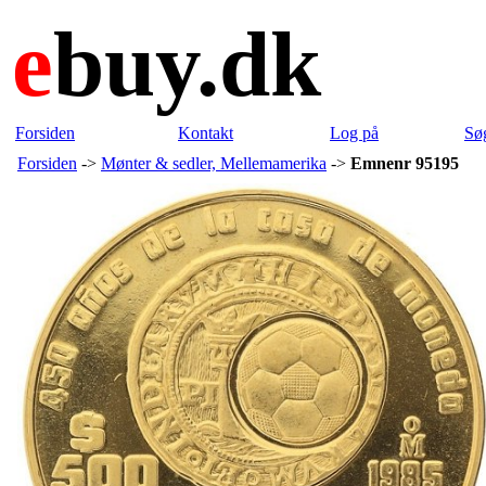
e
buy.dk
Forsiden
Kontakt
Log på
Sø
Forsiden
->
Mønter & sedler, Mellemamerika
->
Emnenr 95195